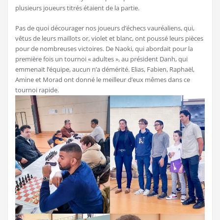
plusieurs joueurs titrés étaient de la partie.
Pas de quoi décourager nos joueurs d’échecs vauréaliens, qui,
vêtus de leurs maillots or, violet et blanc, ont poussé leurs pièces
pour de nombreuses victoires. De Naoki, qui abordait pour la
première fois un tournoi « adultes », au président Danh, qui
emmenait l’équipe, aucun n’a démérité. Elias, Fabien, Raphaël,
Amine et Morad ont donné le meilleur d’eux mêmes dans ce
tournoi rapide.