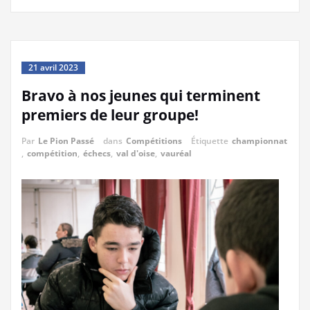
21 avril 2023
Bravo à nos jeunes qui terminent
premiers de leur groupe!
Par
Le Pion Passé
dans
Compétitions
Étiquette
championnat
,
compétition
,
échecs
,
val d'oise
,
vauréal