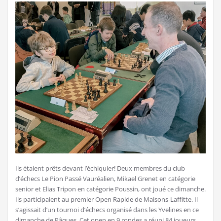
Ils étaient prêts devant l’échiquier! Deux membres du club
d’échecs Le Pion Passé Vauréalien, Mikael Grenet en catégorie
senior et Elias Tripon en catégorie Poussin, ont joué ce dimanche.
Ils participaient au premier Open Rapide de Maisons-Laffitte. Il
s’agissait d’un tournoi d’échecs organisé dans les Yvelines en ce
dimanche de Pâques. Cet open en 9 rondes a réuni 84 joueurs