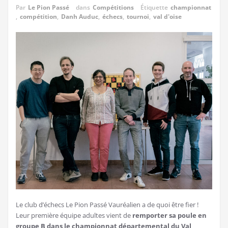
Par
Le Pion Passé
dans
Compétitions
Étiquette
championnat
,
compétition
,
Danh Auduc
,
échecs
,
tournoi
,
val d'oise
Le club d’échecs Le Pion Passé Vauréalien a de quoi être fier !
Leur première équipe adultes vient de
remporter sa poule en
groupe B dans le championnat départemental du Val