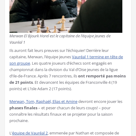
Merwan El Bjourk Horel est le capitaine de l’équipe jeunes de
Vauréal 1
Ils auront fait leurs preuves sur l’échiquier! Derrière leur
capitaine, Merwan, l’équipe jeunes
Vauréal 1 termine en tête de
son groupe
. Les quatre joueurs d’échecs sont engagés en
championnat dans la division du Val d’Oise jeunes de la ligue
d’Ile-de-France. Après 7 rencontres, ils
ont remporté pas moins
de 21 points
. Et devancent les équipes de Franconville 4 (19
points) et L’Isle Adam 2 (17 points).
Merwan, Tom, Raphaël, Elias et Amine
devront encore jouer les
phases finales
– et peser chacun de leurs coups! – pour
connaître les résultats finaux et se projeter pour la saison
prochaine.
L’
équipe de Vauréal 2
, emmenée par Nathan et composée de