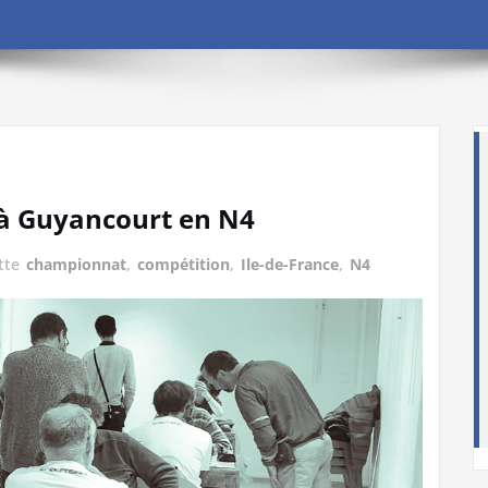
e à Guyancourt en N4
tte
championnat
,
compétition
,
Ile-de-France
,
N4