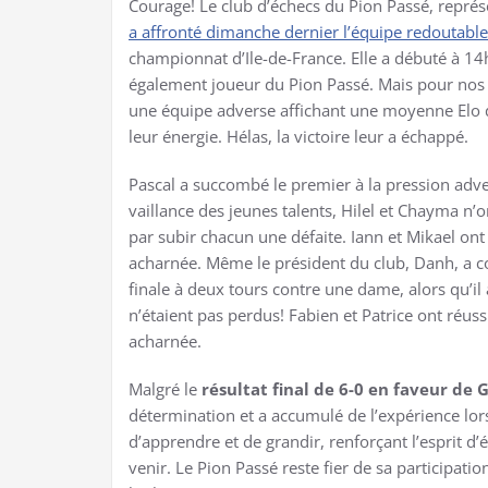
Courage! Le club d’échecs du Pion Passé, représe
a affronté dimanche dernier l’équipe redoutabl
championnat d’Ile-de-France. Elle a débuté à 14h
également joueur du Pion Passé. Mais pour nos jou
une équipe adverse affichant une moyenne Elo 
leur énergie. Hélas, la victoire leur a échappé.
Pascal a succombé le premier à la pression adve
vaillance des jeunes talents, Hilel et Chayma n’o
par subir chacun une défaite. Iann et Mikael ont 
acharnée. Même le président du club, Danh, a con
finale à deux tours contre une dame, alors qu’il 
n’étaient pas perdus! Fabien et Patrice ont réuss
acharnée.
Malgré le
résultat final de 6-0 en faveur de
détermination et a accumulé de l’expérience lors
d’apprendre et de grandir, renforçant l’esprit d’
venir. Le Pion Passé reste fier de sa participati