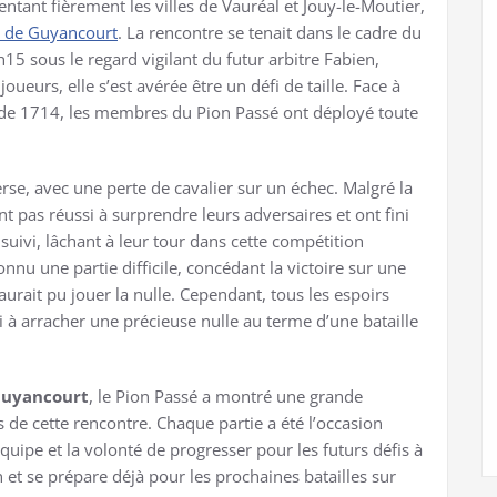
ntant fièrement les villes de Vauréal et Jouy-le-Moutier,
e de Guyancourt
. La rencontre se tenait dans le cadre du
15 sous le regard vigilant du futur arbitre Fabien,
eurs, elle s’est avérée être un défi de taille. Face à
de 1714, les membres du Pion Passé ont déployé toute
rse, avec une perte de cavalier sur un échec. Malgré la
nt pas réussi à surprendre leurs adversaires et ont fini
suivi, lâchant à leur tour dans cette compétition
nu une partie difficile, concédant la victoire sur une
aurait pu jouer la nulle. Cependant, tous les espoirs
i à arracher une précieuse nulle au terme d’une bataille
 Guyancourt
, le Pion Passé a montré une grande
 de cette rencontre. Chaque partie a été l’occasion
équipe et la volonté de progresser pour les futurs défis à
on et se prépare déjà pour les prochaines batailles sur