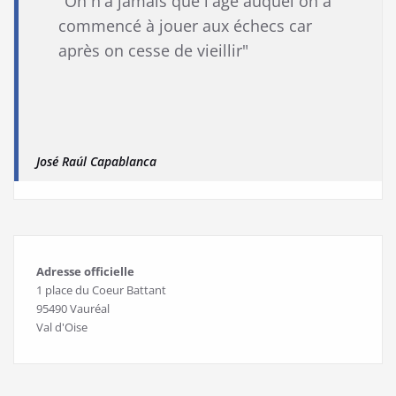
"On n'a jamais que l'âge auquel on a
commencé à jouer aux échecs car
après on cesse de vieillir"
José Raúl Capablanca
Adresse officielle
1 place du Coeur Battant
95490 Vauréal
Val d'Oise