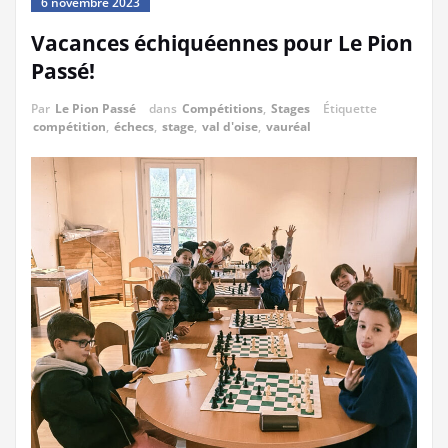
6 novembre 2023
Vacances échiquéennes pour Le Pion
Passé!
Par
Le Pion Passé
dans
Compétitions
,
Stages
Étiquette
compétition
,
échecs
,
stage
,
val d'oise
,
vauréal