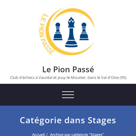
Skip
to
content
Le Pion Passé
Club d'échecs à Vauréal et Jouy-le-Moutier, dans le Val d'Oise (95)
Toggle
navigation
Catégorie dans Stages
Accueil
Archive par catégorie "Stages"