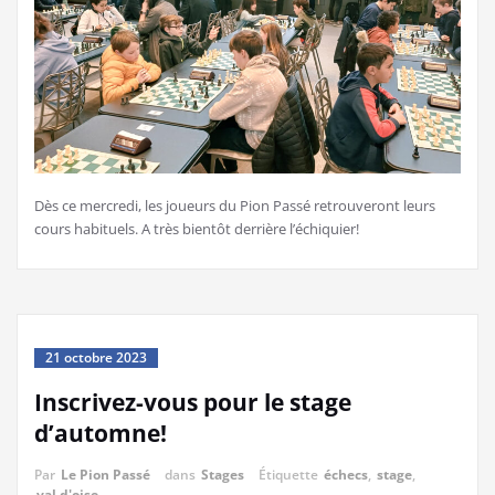
Dès ce mercredi, les joueurs du Pion Passé retrouveront leurs
cours habituels. A très bientôt derrière l’échiquier!
21 octobre 2023
Inscrivez-vous pour le stage
d’automne!
Par
Le Pion Passé
dans
Stages
Étiquette
échecs
,
stage
,
val d'oise