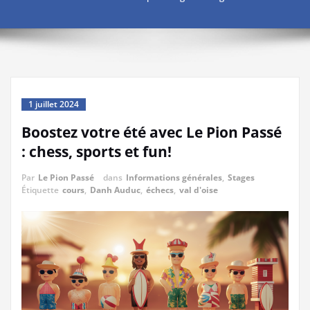
1 juillet 2024
Boostez votre été avec Le Pion Passé
: chess, sports et fun!
Par
Le Pion Passé
dans
Informations générales
,
Stages
Étiquette
cours
,
Danh Auduc
,
échecs
,
val d'oise