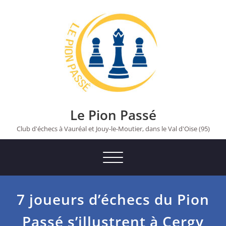
Skip
to
content
Le Pion Passé
Club d'échecs à Vauréal et Jouy-le-Moutier, dans le Val d'Oise (95)
Toggle
navigation
7 joueurs d’échecs du Pion
Passé s’illustrent à Cergy