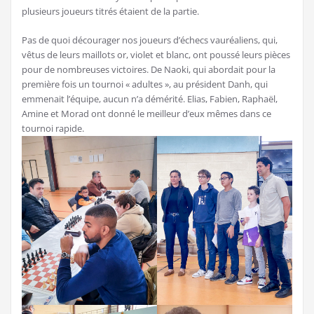
plusieurs joueurs titrés étaient de la partie.
Pas de quoi décourager nos joueurs d’échecs vauréaliens, qui,
vêtus de leurs maillots or, violet et blanc, ont poussé leurs pièces
pour de nombreuses victoires. De Naoki, qui abordait pour la
première fois un tournoi « adultes », au président Danh, qui
emmenait l’équipe, aucun n’a démérité. Elias, Fabien, Raphaël,
Amine et Morad ont donné le meilleur d’eux mêmes dans ce
tournoi rapide.