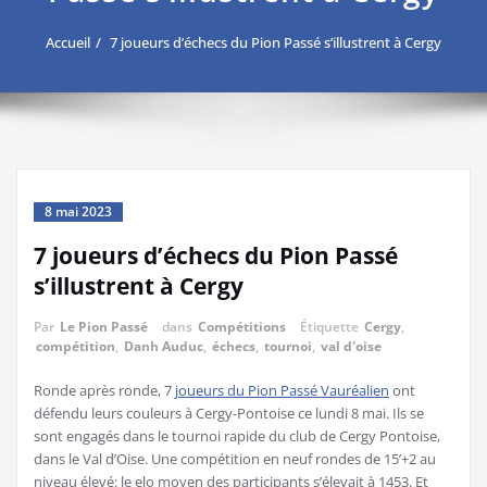
Accueil
7 joueurs d’échecs du Pion Passé s’illustrent à Cergy
8 mai 2023
7 joueurs d’échecs du Pion Passé
s’illustrent à Cergy
Par
Le Pion Passé
dans
Compétitions
Étiquette
Cergy
,
compétition
,
Danh Auduc
,
échecs
,
tournoi
,
val d'oise
Ronde après ronde, 7
joueurs du Pion Passé Vauréalien
ont
défendu leurs couleurs à Cergy-Pontoise ce lundi 8 mai. Ils se
sont engagés dans le tournoi rapide du club de Cergy Pontoise,
dans le Val d’Oise. Une compétition en neuf rondes de 15’+2 au
niveau élevé: le elo moyen des participants s’élevait à 1453. Et