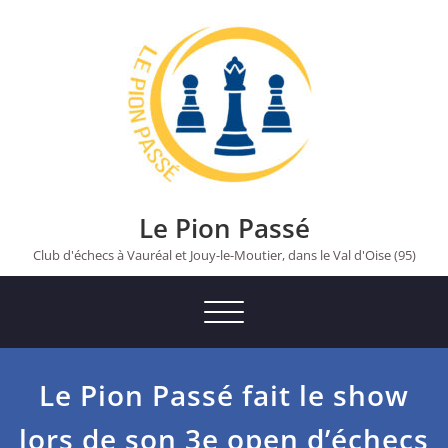
Skip
to
content
Le Pion Passé
Club d'échecs à Vauréal et Jouy-le-Moutier, dans le Val d'Oise (95)
Toggle
navigation
Le Pion Passé fait le show
lors de son 3e open d’échecs