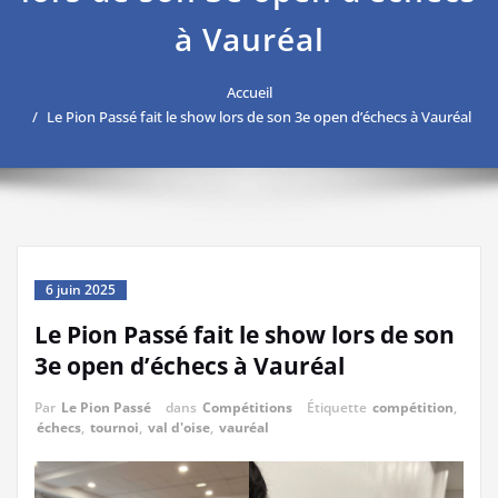
à Vauréal
Accueil
Le Pion Passé fait le show lors de son 3e open d’échecs à Vauréal
6 juin 2025
Le Pion Passé fait le show lors de son
3e open d’échecs à Vauréal
Par
Le Pion Passé
dans
Compétitions
Étiquette
compétition
,
échecs
,
tournoi
,
val d'oise
,
vauréal