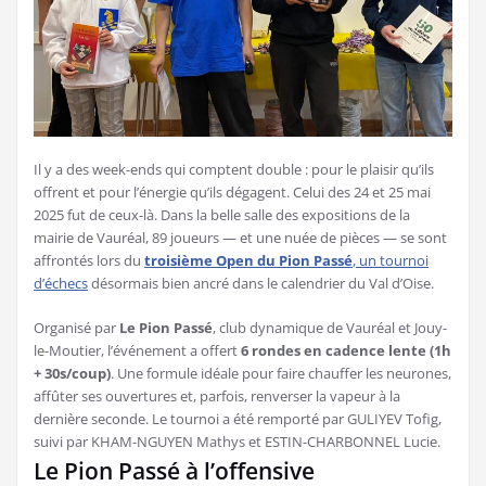
Il y a des week-ends qui comptent double : pour le plaisir qu’ils
offrent et pour l’énergie qu’ils dégagent. Celui des 24 et 25 mai
2025 fut de ceux-là. Dans la belle salle des expositions de la
mairie de Vauréal, 89 joueurs — et une nuée de pièces — se sont
affrontés lors du
troisième Open du Pion Passé
, un tournoi
d’échecs
désormais bien ancré dans le calendrier du Val d’Oise.
Organisé par
Le Pion Passé
, club dynamique de Vauréal et Jouy-
le-Moutier, l’événement a offert
6 rondes en cadence lente (1h
+ 30s/coup)
. Une formule idéale pour faire chauffer les neurones,
affûter ses ouvertures et, parfois, renverser la vapeur à la
dernière seconde. Le tournoi a été remporté par GULIYEV Tofig,
suivi par KHAM-NGUYEN Mathys et ESTIN-CHARBONNEL Lucie.
Le Pion Passé à l’offensive