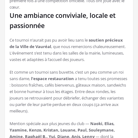
première fois à une compétition officielle. Tous ont joué avec le
cœur.
Une ambiance conviviale, locale et
passionnée
Ce tournoi n’aurait pas pu avoir lieu sans le
soutien précieux
de la Ville de Vauréal
, que nous remercions chaleureusement.
L’événement s’est tenu dans les salles de la mairie, lumineuses,
vastes et adaptées à l’accueil des joueurs.
Et comme un tournoi sans buvette, c’est un peu comme un roi
sans dame,
l’espace restauration
a tenu toutes ses promesses
: boissons fraîches, cafés bienvenus, gâteaux maison, sandwichs
et bonne humeur à tous les étages. Entre deux rondes, les
joueurs se retrouvaient pour débriefer, échanger des variantes
ou parler de leur partie perdue en deux coups (ça arrive aux
meilleurs).
Mention spéciale aux plus jeunes du club —
Naoki, Elias,
Yasmine, Kenzo, Kristan, Louane, Paul, Souleymane,
Amine, Raphaël B., Yui, Diane, Anis, Lenny
— dont la