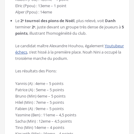
Elric (Ppou) : 13eme – 1 point
Alper (Ppou) : 14eme
Le
2ᵉ tournoi des pions de Noël
, plus relevé, voit
Danh
terminer
2ᵉ
, juste devant un groupe très dense de joueurs à
5
points
, illustrant l’homogénéité du club.
Le candidat maître Alexandre Houhou, également
Youtubeur
échecs
, s’est hissé à la première place. Noah Nini a occupé la
troisième marche du podium.
Les résultats des Pions:
Yannis (A) : 4eme – 5 points
Patrice (A) : 5eme – 5 points
Bruno (Min) 6eme – 5 points
Hilel (Min) : 7eme – 5 points
Fabien (A) : 9eme – 5 points
Yasmine (Ben) : 11eme – 4,5 points
Sacha (Min) : 12eme – 4,5 points
Tino (Min) 14eme – 4 points
Kirsanth (Min) : 16eme – 4 points