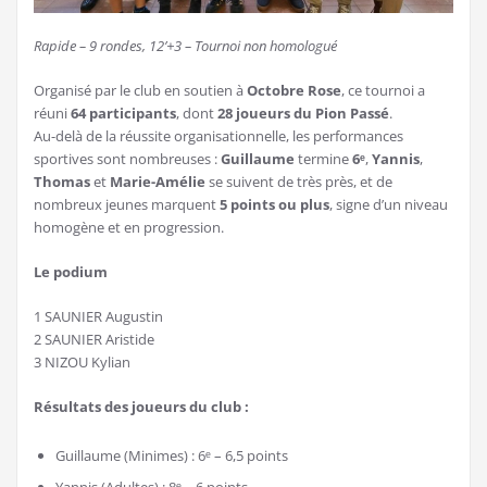
Rapide – 9 rondes, 12’+3 – Tournoi non homologué
Organisé par le club en soutien à
Octobre Rose
, ce tournoi a
réuni
64 participants
, dont
28 joueurs du Pion Passé
.
Au-delà de la réussite organisationnelle, les performances
sportives sont nombreuses :
Guillaume
termine
6ᵉ
,
Yannis
,
Thomas
et
Marie-Amélie
se suivent de très près, et de
nombreux jeunes marquent
5 points ou plus
, signe d’un niveau
homogène et en progression.
Le podium
1 SAUNIER Augustin
2 SAUNIER Aristide
3 NIZOU Kylian
Résultats des joueurs du club :
Guillaume (Minimes) : 6ᵉ – 6,5 points
Yannis (Adultes) : 8ᵉ – 6 points