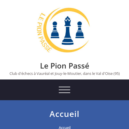
Skip
to
content
Le Pion Passé
Club d'échecs à Vauréal et Jouy-le-Moutier, dans le Val d'Oise (95)
Toggle
navigation
Accueil
Accueil